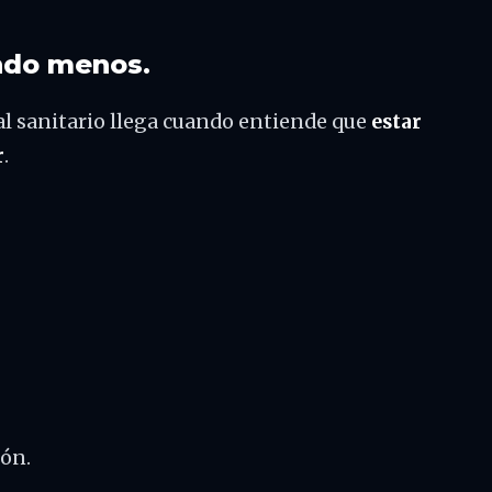
ndo menos.
al sanitario llega cuando entiende que
estar
r
.
ión.