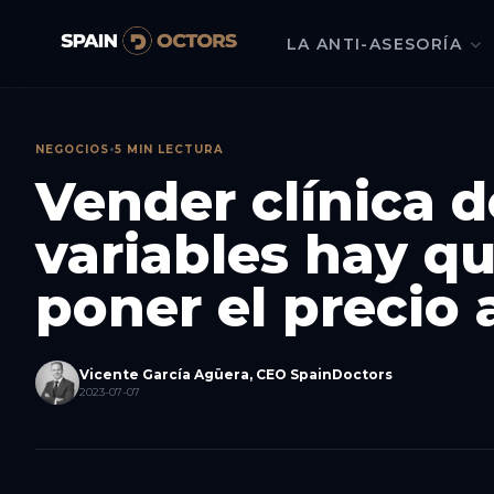
LA ANTI-ASESORÍA
NEGOCIOS
•
5 MIN LECTURA
Vender clínica d
variables hay qu
poner el precio
Vicente García Agüera, CEO SpainDoctors
2023-07-07