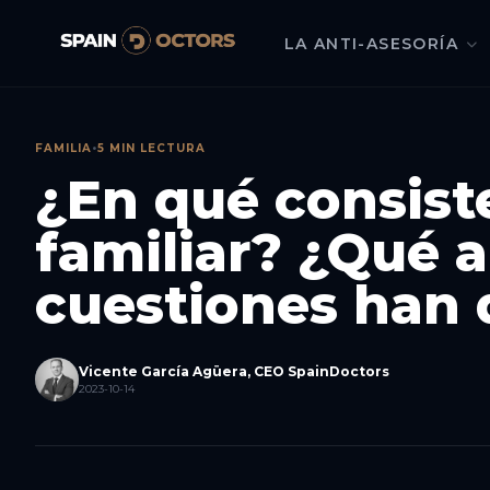
LA ANTI-ASESORÍA
FAMILIA
•
5 MIN LECTURA
¿En qué consist
familiar? ¿Qué 
cuestiones han 
Vicente García Agüera, CEO SpainDoctors
2023-10-14