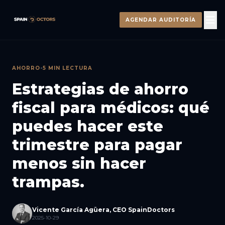
AGENDAR AUDITORÍA
AHORRO
•
5 MIN LECTURA
Estrategias de ahorro
fiscal para médicos: qué
puedes hacer este
trimestre para pagar
menos sin hacer
trampas.
Vicente García Agüera, CEO SpainDoctors
2025-10-29