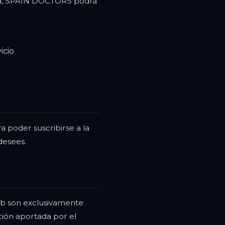
egla, SPAIN DOCTORS podrá
cio.
ra poder suscribirse a la
desees.
web son exclusivamente
ción aportada por el