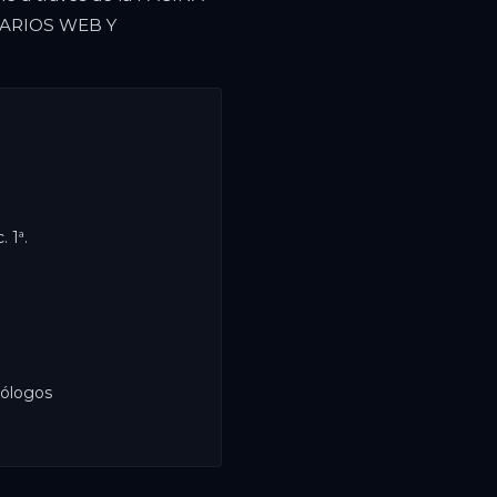
USUARIOS WEB Y
 1ª.
tólogos