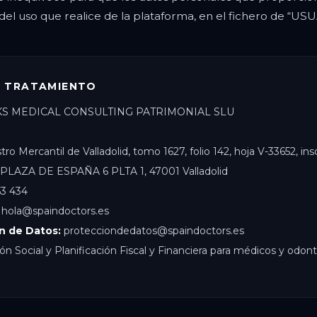
n del uso que realice de la plataforma, en el fichero de “
L TRATAMIENTO
S MEDICAL CONSULTING PATRIMONIAL SLU
ro Mercantil de Valladolid, tomo 1627, folio 142, hoja V-33652, insc.
PLAZA DE ESPAÑA 6 PLTA 1, 47001 Valladolid
3 434
hola@spaindoctors.es
n de Datos:
protecciondedatos@spaindoctors.es
ón Social y Planificación Fiscal y Financiera para médicos y odon